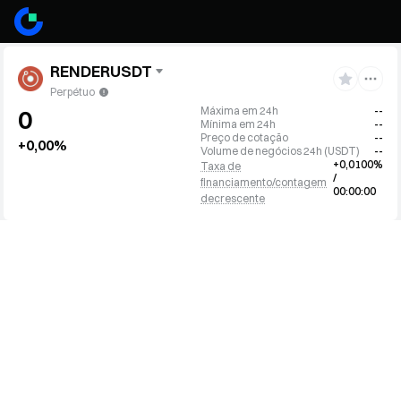
RENDERUSDT
Perpétuo
Máxima em 24h
--
0
Mínima em 24h
--
Preço de cotação
--
+0,00%
Volume de negócios 24h
(
USDT
)
--
+0,0100%
Taxa de
/
financiamento/contagem
00:00:00
decrescente