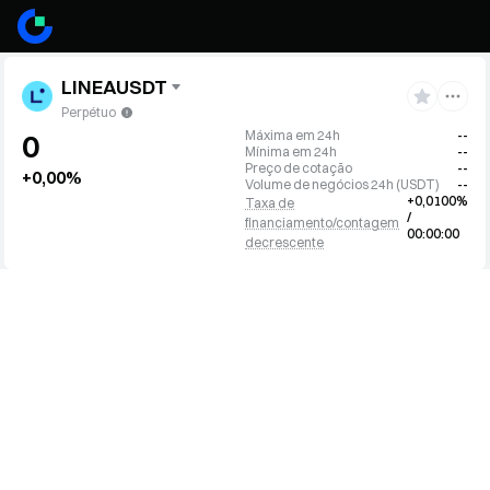
LINEAUSDT
Perpétuo
Máxima em 24h
--
0
Mínima em 24h
--
Preço de cotação
--
+0,00%
Volume de negócios 24h
(
USDT
)
--
+0,0100%
Taxa de
/
financiamento/contagem
00:00:00
decrescente