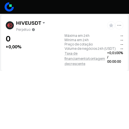
HIVEUSDT
Perpétuo
Máxima em 24h
--
0
Mínima em 24h
--
Preço de cotação
--
+0,00%
Volume de negócios 24h
(
USDT
)
--
+0,0100%
Taxa de
/
financiamento/contagem
00:00:00
decrescente