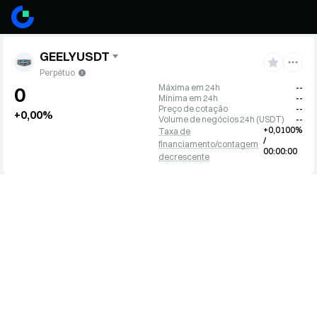
GEELYUSDT
Perpétuo
Máxima em 24h
--
0
Mínima em 24h
--
Preço de cotação
--
+0,00%
Volume de negócios 24h
(
USDT
)
--
+0,0100%
Taxa de
/
financiamento/contagem
00:00:00
decrescente