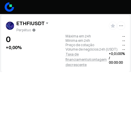
ETHFIUSDT
Perpétuo
Máxima em 24h
--
0
Mínima em 24h
--
Preço de cotação
--
+0,00%
Volume de negócios 24h
(
USDT
)
--
+0,0100%
Taxa de
/
financiamento/contagem
00:00:00
decrescente