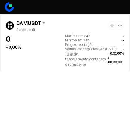
DAMUSDT
Perpétuo
Máxima em 24h
--
0
Mínima em 24h
--
Preço de cotação
--
+0,00%
Volume de negócios 24h
(
USDT
)
--
+0,0100%
Taxa de
/
financiamento/contagem
00:00:00
decrescente