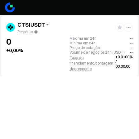
CTSIUSDT
Perpétuo
Máxima em 24h
--
0
Mínima em 24h
--
Preço de cotação
--
+0,00%
Volume de negócios 24h
(
USDT
)
--
+0,0100%
Taxa de
/
financiamento/contagem
00:00:00
decrescente