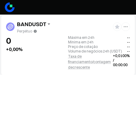
BANDUSDT
Perpétuo
Máxima em 24h
--
0
Mínima em 24h
--
Preço de cotação
--
+0,00%
Volume de negócios 24h
(
USDT
)
--
+0,0100%
Taxa de
/
financiamento/contagem
00:00:00
decrescente