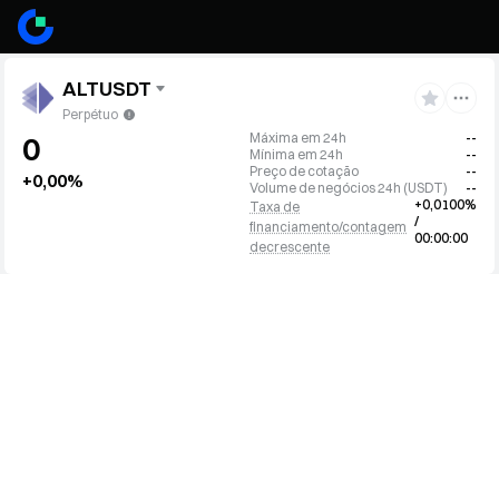
ALTUSDT
Perpétuo
Máxima em 24h
--
0
Mínima em 24h
--
Preço de cotação
--
+0,00%
Volume de negócios 24h
(
USDT
)
--
+0,0100%
Taxa de
/
financiamento/contagem
00:00:00
decrescente