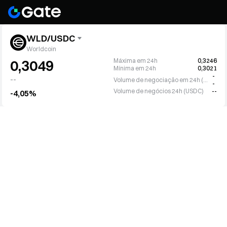
WLD/USDC
Worldcoin
Máxima em 24h
0,3246
0,3049
Mínima em 24h
0,3021
-
--
Volume de negociação em 24h (WLD)
-
Volume de negócios 24h (USDC)
--
-4,05%