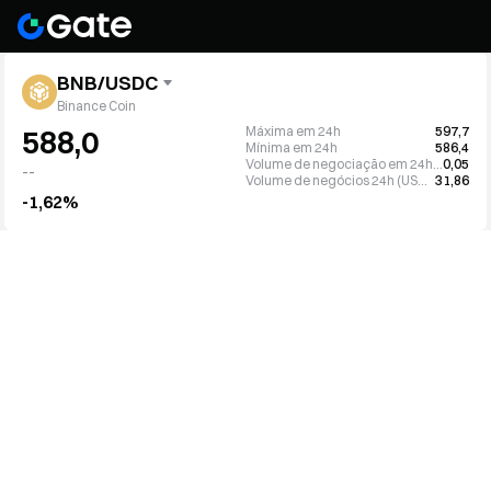
BNB/USDC
Binance Coin
Máxima em 24h
597,7
588,0
Mínima em 24h
586,4
Volume de negociação em 24h (BNB)
0,05
--
Volume de negócios 24h (USDC)
31,86
-1,62%