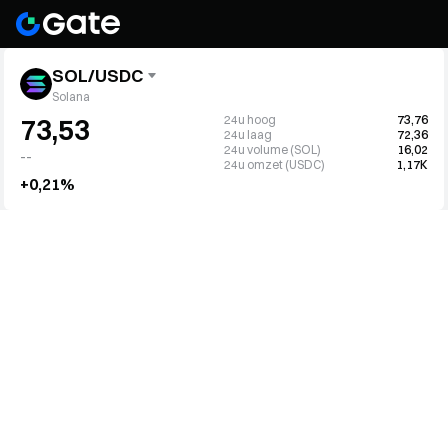
SOL/USDC
Solana
24u hoog
73,76
73,53
24u laag
72,36
24u volume (SOL)
16,02
--
24u omzet (USDC)
1,17K
+0,21%