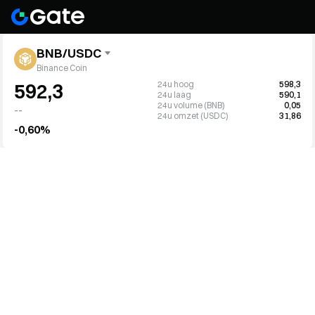
BNB/USDC
Binance Coin
24u hoog
598,3
592,3
24u laag
590,1
24u volume (BNB)
0,05
--
24u omzet (USDC)
31,86
-0,60%