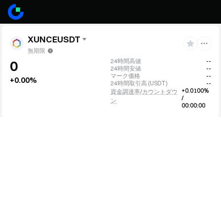
XUNCEUSDT
無期限
24時間高値
--
0
24時間安値
--
マーク価格
--
+0.00%
24時間取引高
(
USDT
)
--
+0.0100%
資金調達率/カウントダウ
/
ン
00:00:00