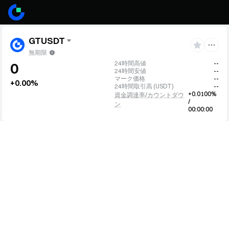
GTUSDT
無期限
24時間高値
--
0
24時間安値
--
マーク価格
--
+0.00%
24時間取引高
(
USDT
)
--
+0.0100%
資金調達率/カウントダウ
/
ン
00:00:00