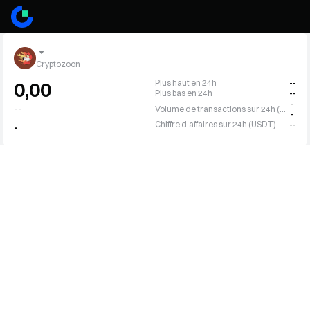
Cryptozoon
Plus haut en 24h
--
0,00
Plus bas en 24h
--
-
--
Volume de transactions sur 24h (ZOON)
-
Chiffre d'affaires sur 24h (USDT)
--
-