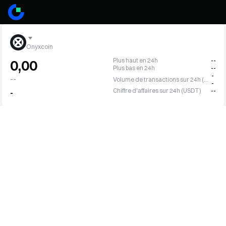
Onyxcoin
Plus haut en 24h
--
0,00
Plus bas en 24h
--
-
--
Volume de transactions sur 24h (XCN)
-
Chiffre d'affaires sur 24h (USDT)
--
-