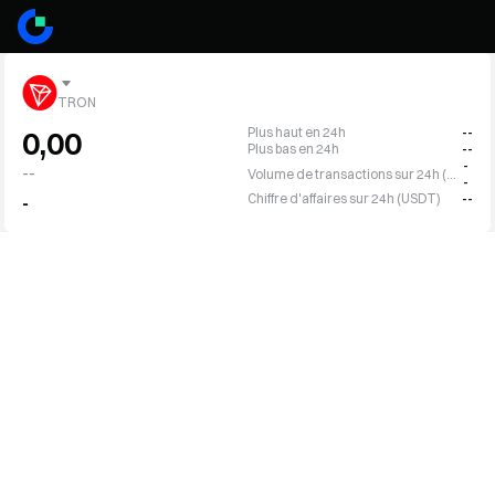
TRON
Plus haut en 24h
--
0,00
Plus bas en 24h
--
-
--
Volume de transactions sur 24h (TRX)
-
Chiffre d'affaires sur 24h (USDT)
--
-