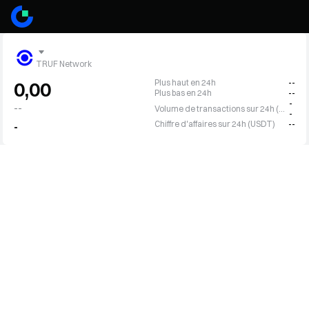
TRUF Network
Plus haut en 24h
--
0,00
Plus bas en 24h
--
-
--
Volume de transactions sur 24h (TRUF)
-
Chiffre d'affaires sur 24h (USDT)
--
-