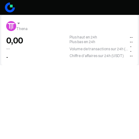
Thena
Plus haut en 24h
--
0,00
Plus bas en 24h
--
-
--
Volume de transactions sur 24h (THE)
-
Chiffre d'affaires sur 24h (USDT)
--
-