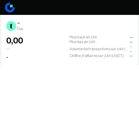
Tea
Plus haut en 24h
--
0,00
Plus bas en 24h
--
-
--
Volume de transactions sur 24h (TEA)
-
Chiffre d'affaires sur 24h (USDT)
--
-