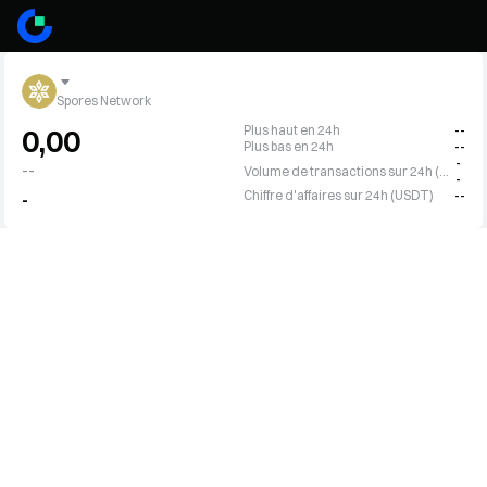
Spores Network
Plus haut en 24h
--
0,00
Plus bas en 24h
--
-
--
Volume de transactions sur 24h (SPO)
-
Chiffre d'affaires sur 24h (USDT)
--
-