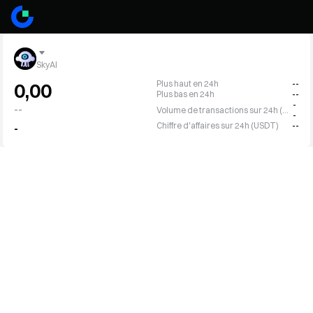
SkyAI
Plus haut en 24h
--
0,00
Plus bas en 24h
--
-
--
Volume de transactions sur 24h (SKYAI)
-
Chiffre d'affaires sur 24h (USDT)
--
-