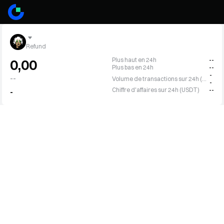
Refund
Plus haut en 24h
--
0,00
Plus bas en 24h
--
-
--
Volume de transactions sur 24h (RFD)
-
Chiffre d'affaires sur 24h (USDT)
--
-