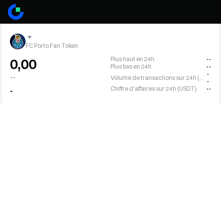
FC Porto Fan Token
Plus haut en 24h
--
0,00
Plus bas en 24h
--
-
--
Volume de transactions sur 24h (PORTO)
-
Chiffre d'affaires sur 24h (USDT)
--
-