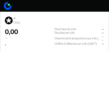
Forta
Plus haut en 24h
--
0,00
Plus bas en 24h
--
-
--
Volume de transactions sur 24h (FORT)
-
Chiffre d'affaires sur 24h (USDT)
--
-