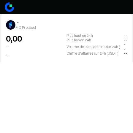
FIO Protocol
Plus haut en 24h
--
0,00
Plus bas en 24h
--
-
--
Volume de transactions sur 24h (FIO)
-
Chiffre d'affaires sur 24h (USDT)
--
-