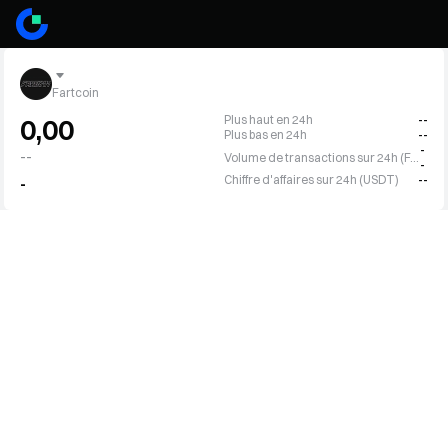
Fartcoin
Plus haut en 24h
--
0,00
Plus bas en 24h
--
-
--
Volume de transactions sur 24h (FARTCOIN)
-
Chiffre d'affaires sur 24h (USDT)
--
-