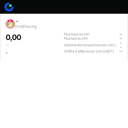
DOGE5xLong
Plus haut en 24h
--
0,00
Plus bas en 24h
--
-
--
Volume de transactions sur 24h (DOGE5L)
-
Chiffre d'affaires sur 24h (USDT)
--
-