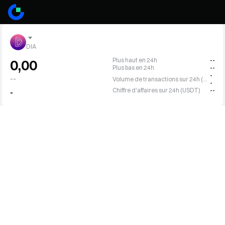
DIA
Plus haut en 24h
--
0,00
Plus bas en 24h
--
-
--
Volume de transactions sur 24h (DIA)
-
Chiffre d'affaires sur 24h (USDT)
--
-