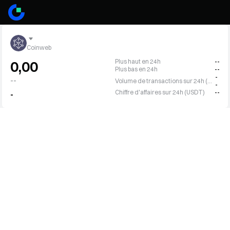
Coinweb
Plus haut en 24h
--
0,00
Plus bas en 24h
--
-
--
Volume de transactions sur 24h (CWEB)
-
Chiffre d'affaires sur 24h (USDT)
--
-