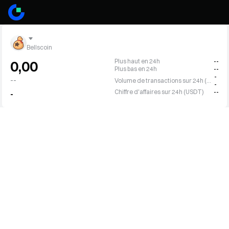
Bellscoin
Plus haut en 24h
--
0,00
Plus bas en 24h
--
-
--
Volume de transactions sur 24h (BELLS)
-
Chiffre d'affaires sur 24h (USDT)
--
-