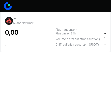
Akash Network
Plus haut en 24h
--
0,00
Plus bas en 24h
--
-
--
Volume de transactions sur 24h (AKT)
-
Chiffre d'affaires sur 24h (USDT)
--
-