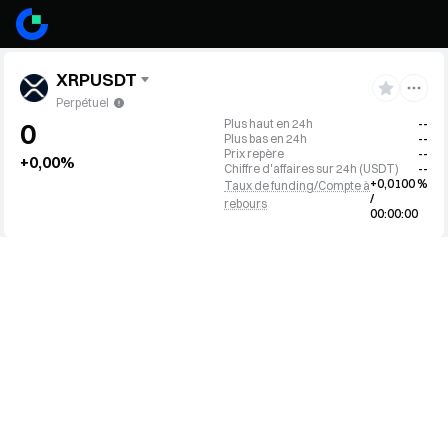
XRPUSDT
Perpétuel
Plus haut en 24h
--
0
Plus bas en 24h
--
Prix repère
--
+0,00%
Chiffre d'affaires sur 24h
(
USDT
)
--
+0,0100 %
Taux de funding/Compte à
/
rebours
00:00:00