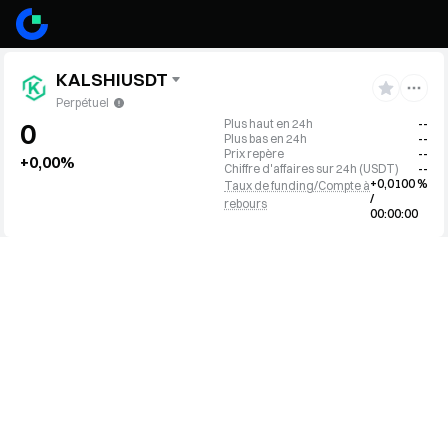
KALSHIUSDT
Perpétuel
Plus haut en 24h
--
0
Plus bas en 24h
--
Prix repère
--
+0,00%
Chiffre d'affaires sur 24h
(
USDT
)
--
+0,0100 %
Taux de funding/Compte à
/
rebours
00:00:00