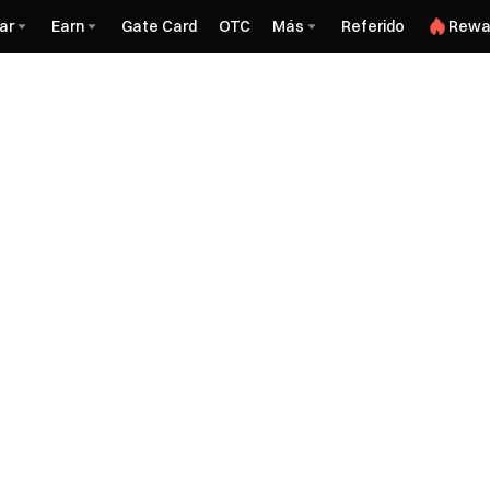
ar
Earn
Gate Card
OTC
Más
Referido
Rewa