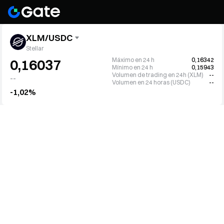
XLM/USDC
Stellar
Máximo en 24 h
0,16342
0,16037
Mínimo en 24 h
0,15943
Volumen de trading en 24h (XLM)
--
--
Volumen en 24 horas (USDC)
--
-1,02%