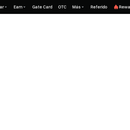
ar
Earn
Gate Card
OTC
Más
Referido
Rewa