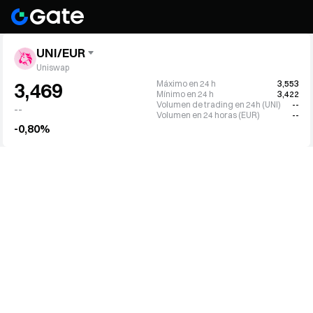
UNI/EUR
Uniswap
Máximo en 24 h
3,553
3,469
Mínimo en 24 h
3,422
Volumen de trading en 24h (UNI)
--
--
Volumen en 24 horas (EUR)
--
-0,80%