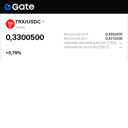
TRX/USDC
TRON
Máximo en 24 h
0,3302500
0,3300500
Mínimo en 24 h
0,3272500
Volumen de trading en 24h (TRX)
--
--
Volumen en 24 horas (USDC)
--
+0,79%