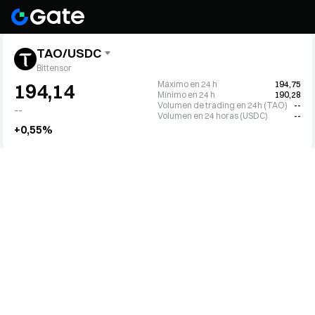
TAO/USDC
Bittensor
Máximo en 24 h
194,75
194,14
Mínimo en 24 h
190,28
Volumen de trading en 24h (TAO)
--
--
Volumen en 24 horas (USDC)
--
+0,55%