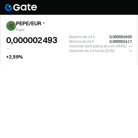
PEPE/EUR
Pepe
Máximo en 24 h
0,000002503
0,000002493
Mínimo en 24 h
0,000002417
Volumen de trading en 24h (PEPE)
--
--
Volumen en 24 horas (EUR)
--
+2,59%