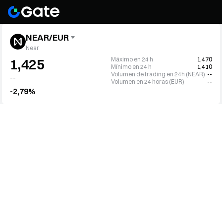
NEAR/EUR
Near
Máximo en 24 h
1,470
1,425
Mínimo en 24 h
1,410
Volumen de trading en 24h (NEAR)
--
--
Volumen en 24 horas (EUR)
--
-2,79%