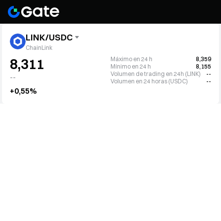
LINK/USDC
ChainLink
Máximo en 24 h
8,359
8,311
Mínimo en 24 h
8,155
Volumen de trading en 24h (LINK)
--
--
Volumen en 24 horas (USDC)
--
+0,55%