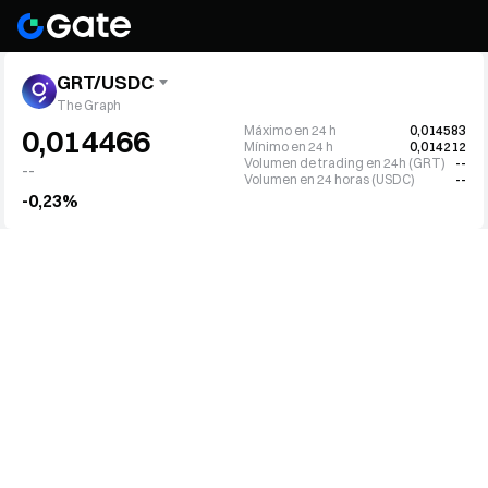
GRT/USDC
The Graph
Máximo en 24 h
0,014583
0,014466
Mínimo en 24 h
0,014212
Volumen de trading en 24h (GRT)
--
--
Volumen en 24 horas (USDC)
--
-0,23%