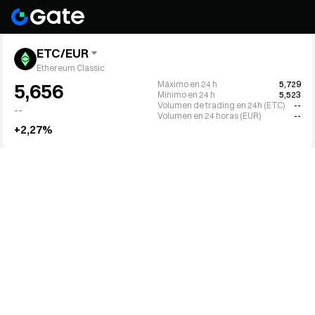
ETC/EUR
Ethereum Classic
Máximo en 24 h
5,729
5,656
Mínimo en 24 h
5,523
Volumen de trading en 24h (ETC)
--
--
Volumen en 24 horas (EUR)
--
+2,27%