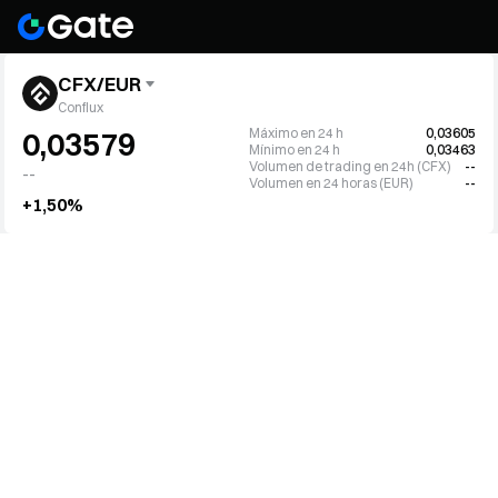
CFX/EUR
Conflux
Máximo en 24 h
0,03605
0,03579
Mínimo en 24 h
0,03463
Volumen de trading en 24h (CFX)
--
--
Volumen en 24 horas (EUR)
--
+1,50%