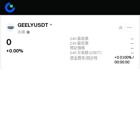
GEELYUSDT
永續
24h 最高價
--
0
24h 最低價
--
標記價格
--
+0.00%
24h 交易額
(
USDT
)
--
+0.0100% /
資金費率/倒計時
00:00:00