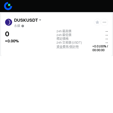
DUSKUSDT
永續
24h 最高價
--
0
24h 最低價
--
標記價格
--
+0.00%
24h 交易額
(
USDT
)
--
+0.0100% /
資金費率/倒計時
00:00:00