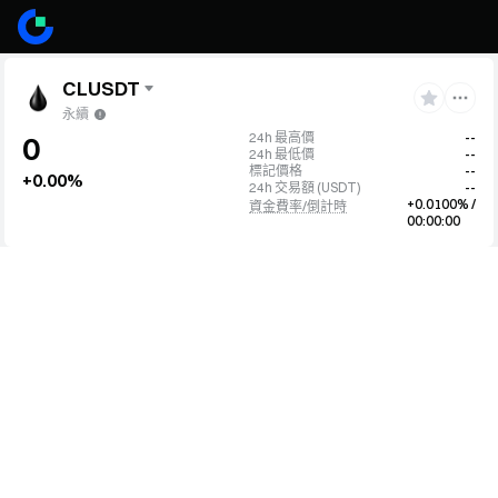
CLUSDT
永續
24h 最高價
--
0
24h 最低價
--
標記價格
--
+0.00%
24h 交易額
(
USDT
)
--
+0.0100% /
資金費率/倒計時
00:00:00